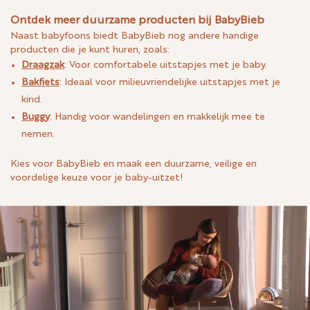
Ontdek meer duurzame producten bij BabyBieb
Naast babyfoons biedt BabyBieb nog andere handige
producten die je kunt huren, zoals:
Draagzak
: Voor comfortabele uitstapjes met je baby.
Bakfiets
: Ideaal voor milieuvriendelijke uitstapjes met je
kind.
Buggy
: Handig voor wandelingen en makkelijk mee te
nemen.
Kies voor BabyBieb en maak een duurzame, veilige en
voordelige keuze voor je baby-uitzet!