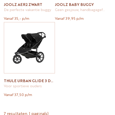
JOOLZ AER2 ZWART
JOOLZ BABY BUGGY
De perfecte vakantie buggy
Geen gesjouw, handbagageformaat
Vanaf 35,- p/m
Vanaf 39,95 p/m
THULE URBAN GLIDE 3 DOUBLE ~ BLACK
Voor sportieve ouders
Vanaf 37,50 p/m
7 resultaten, 1 pagina(s)