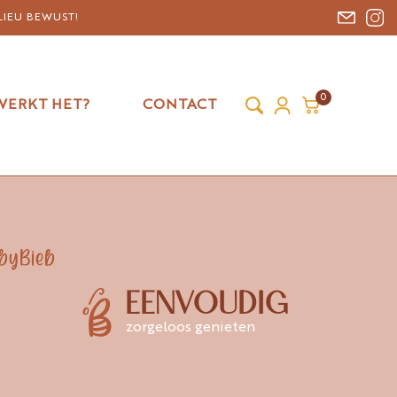
LIEU BEWUST!
0
WERKT HET?
CONTACT
byBieb
EENVOUDIG
zorgeloos genieten