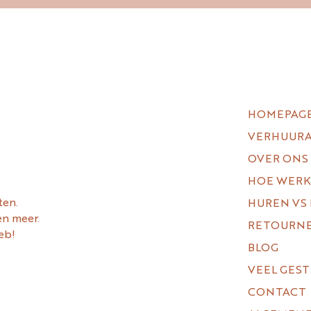
HOMEPAG
VERHUUR
OVER ONS
HOE WERK
ten.
HUREN VS
en meer.
RETOURN
eb!
BLOG
VEEL GES
CONTACT