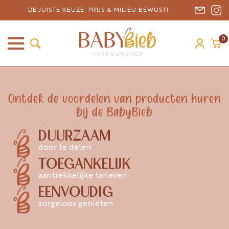
DE JUISTE KEUZE, PRIJS & MILIEU BEWUST!
0
Ontdek de voordelen van producten huren
bij de BabyBieb
DUURZAAM
door te delen
TOEGANKELIJK
aantrekkelijke tarieven
EENVOUDIG
zorgeloos genieten