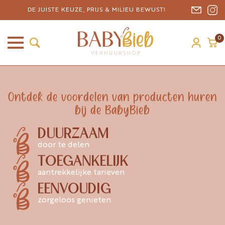
DE JUISTE KEUZE, PRIJS & MILIEU BEWUST!
0
Ontdek de voordelen van producten huren
bij de BabyBieb
DUURZAAM
door te delen
TOEGANKELIJK
aantrekkelijke tarieven
EENVOUDIG
zorgeloos genieten