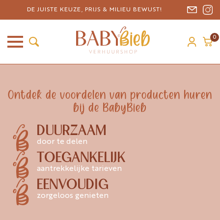
DE JUISTE KEUZE, PRIJS & MILIEU BEWUST!
0
Ontdek de voordelen van producten huren
bij de BabyBieb
DUURZAAM
door te delen
TOEGANKELIJK
aantrekkelijke tarieven
EENVOUDIG
zorgeloos genieten