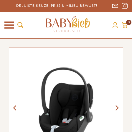
DE JUISTE KEUZE, PRIJS & MILIEU BEWUST!
0