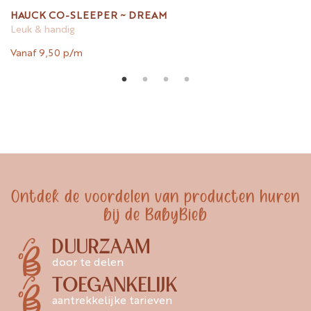
HAUCK CO-SLEEPER ~ DREAM
Leuk & handig
Vanaf 9,50 p/m
Ontdek de voordelen van producten huren
bij de BabyBieb
DUURZAAM
door te delen
TOEGANKELIJK
aantrekkelijke tarieven