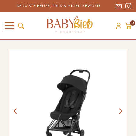
DE JUISTE KEUZE, PRIJS & MILIEU BEWUST!
0