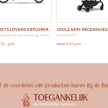
BAKFIETS LOVENS EXPLORER1 S50
JOOLZ AER+ REGENHOES
Inclusief allrisk verzekering, service en onderhoud
Accessoire
270,- p/m
Vanaf 3,50 p/m
k de voordelen van producten huren bij de Ba
TOEGANKELIJK
aantrekkelijke tarieven