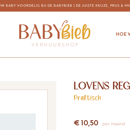
 BABY VOORDELIG BIJ DE BABYBIEB | DE JUISTE KEUZE, PRIJS & MI
HOE 
LOVENS REG
Praktisch
€ 10,50
per maand