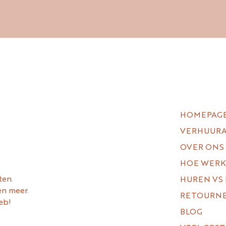
HOMEPAG
VERHUUR
OVER ONS
HOE WERK
ten.
HUREN VS
en meer.
RETOURN
eb!
BLOG