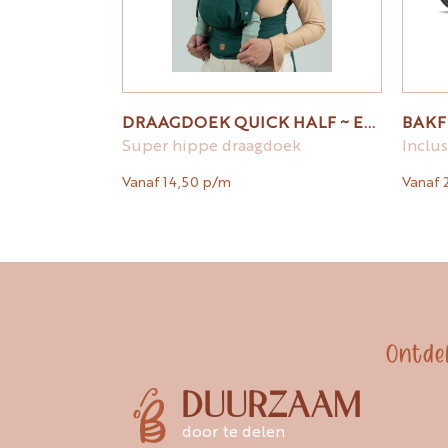
DRAAGDOEK QUICK HALF ~ EVERGREEN LINNEN
Super hippe draagdoek
Vanaf 14,50 p/m
Vanaf 
Ontde
DUURZAAM
door te delen