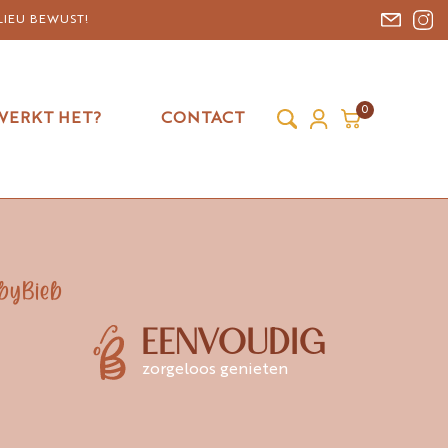
LIEU BEWUST!
0
WERKT HET?
CONTACT
byBieb
EENVOUDIG
zorgeloos genieten