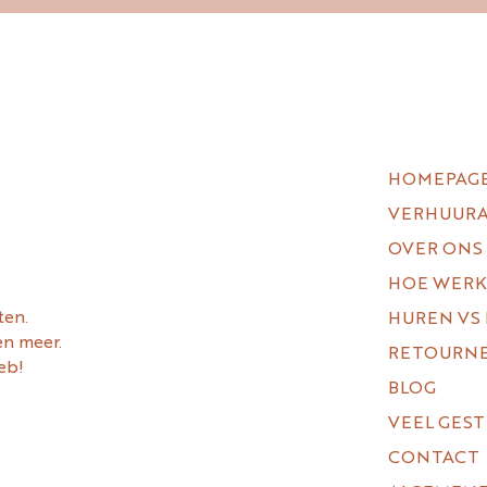
HOMEPAG
VERHUUR
OVER ONS
HOE WERK
ten.
HUREN VS
en meer.
RETOURN
eb!
BLOG
VEEL GES
CONTACT