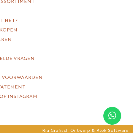
ASSORTIMENT
T HET?
 KOPEN
EREN
TELDE VRAGEN
E VOORWAARDEN
STATEMENT
 OP INSTAGRAM
Ria Grafisch Ontwerp
&
Klok Software