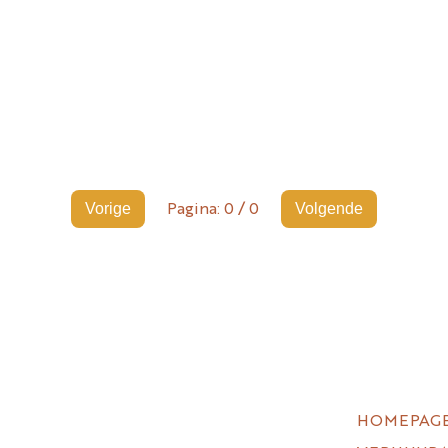
Vorige
Volgende
Pagina:
0
/
0
HOMEPAG