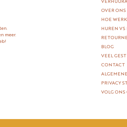
VERHUUR
OVER ONS
HOE WERK
ten.
HUREN VS
en meer.
RETOURN
eb!
BLOG
VEEL GES
CONTACT
ALGEMEN
PRIVACY 
VOLG ONS